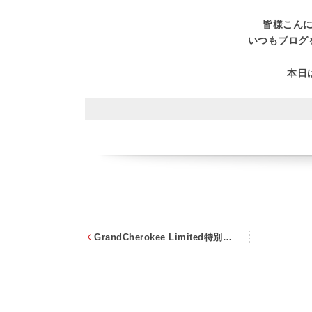
皆様こん
いつもブログ
本日
GrandCherokee Limited特別情報☆彡