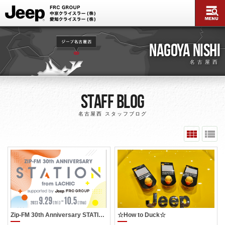
NAGOYA NISHI
名古屋西
Staff Blog
名古屋西 スタッフブログ
Zip-FM 30th Anniversary STATION from LACHIC
☆How to Duck☆